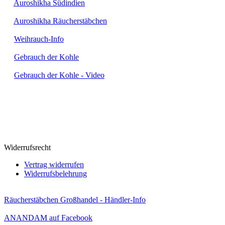
►
Auroshikha Südindien
►
Auroshikha Räucherstäbchen
►
Weihrauch-Info
►
Gebrauch der Kohle
►
Gebrauch der Kohle - Video
ZAHLUNGSMÖGLICHKEITEN
:
Wir bieten folgende Zahlungsmöglichkeiten an:
• Vorkasse
• Nachnahme
• PayPalPLUS
Widerrufsrecht
Vertrag widerrufen
Widerrufsbelehrung
Räucherstäbchen Großhandel - Händler-Info
ANANDAM auf Facebook