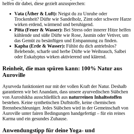
helfen dir dabei, diese gezielt anzusprechen:
Vata (Äther & Luft):
Neigst du zu Unruhe oder
Trockenheit? Düfte wie Sandelholz, Zimt oder schwere Harze
wirken erdend, wärmend und beruhigend.
Pitta (Feuer & Wasser):
Bei Stress oder innerer Hitze helfen
kühlende und süße Düfte wie Rose, Jasmin oder Vetiver, um
das Gemüt zu besänftigen und Entspannung zu finden.
Kapha (Erde & Wasser):
Fühlst du dich antriebslos?
Belebende, scharfe und herbe Düfte wie Weihrauch, Salbei
oder Eukalyptus wirken aktivierend und klärend.
Reinheit, die man spüren kann: 100% Natur aus
Auroville
Ayurveda funktioniert nur mit der vollen Kraft der Natur. Deshalb
garantieren wir bei Anandam, dass unsere ayurvedischen Stäbchen
von Auroshikha ausschließlich aus
naturreinen Inhaltsstoffen
bestehen. Keine synthetischen Duftstoffe, keine chemischen
Brennbeschleuniger. Jedes Stäbchen wird in der Gemeinschaft von
Auroville unter fairen Bedingungen handgefertigt – für ein reines
Karma und ein gesundes Zuhause.
Anwendungstipp für deine Yoga- und