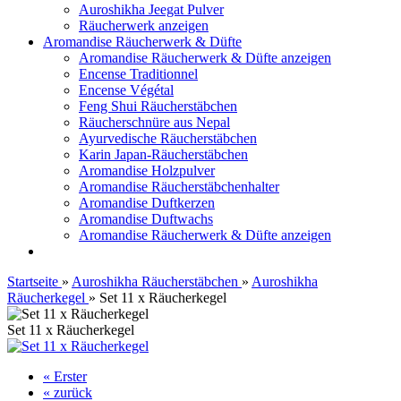
Auroshikha Jeegat Pulver
Räucherwerk anzeigen
Aromandise Räucherwerk & Düfte
Aromandise Räucherwerk & Düfte anzeigen
Encense Traditionnel
Encense Végétal
Feng Shui Räucherstäbchen
Räucherschnüre aus Nepal
Ayurvedische Räucherstäbchen
Karin Japan-Räucherstäbchen
Aromandise Holzpulver
Aromandise Räucherstäbchenhalter
Aromandise Duftkerzen
Aromandise Duftwachs
Aromandise Räucherwerk & Düfte anzeigen
Startseite
»
Auroshikha Räucherstäbchen
»
Auroshikha
Räucherkegel
»
Set 11 x Räucherkegel
Set 11 x Räucherkegel
« Erster
« zurück