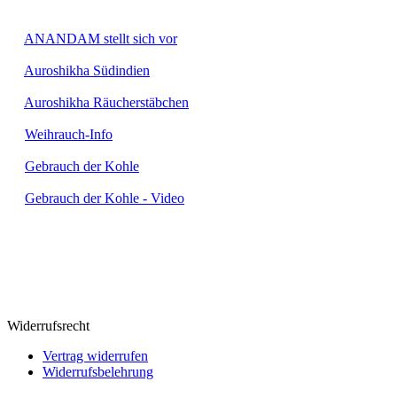
INFOS:
►
ANANDAM stellt sich vor
►
Auroshikha Südindien
►
Auroshikha Räucherstäbchen
►
Weihrauch-Info
►
Gebrauch der Kohle
►
Gebrauch der Kohle - Video
ZAHLUNGSMÖGLICHKEITEN
:
Wir bieten folgende Zahlungsmöglichkeiten an:
• Vorkasse
• Nachnahme
• PayPalPLUS
Widerrufsrecht
Vertrag widerrufen
Widerrufsbelehrung